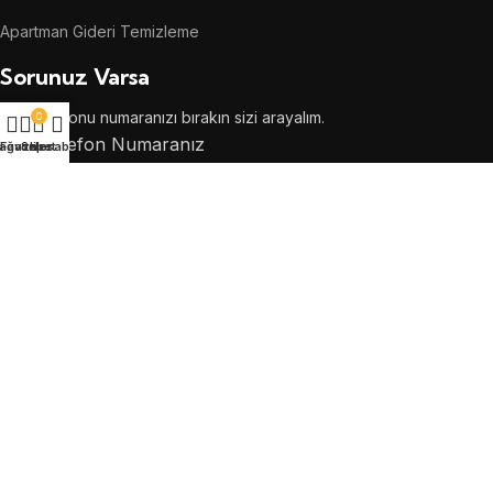
Apartman Gideri Temizleme
Sorunuz Varsa
Cep telefonu numaranızı bırakın sizi arayalım.
0
Telefon Numaranız
ağaza
Favoriler
Sepet
Hesabım
Tüm hakları saklıdır
By Prizma Ajans Copyright
2024