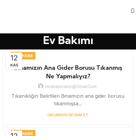
Ev Bakımı
12
EV BAKIMI
KAS
Binamızın Ana Gider Borusu Tıkanmış
Ne Yapmalıyız?
Imranamcaniz@gmail.com
Tıkanıklığın Belirtileri Binamızın ana gider borusu
tıkanmışsa...
OKUMAYA DEVAM ET
12
EV BAKIMI