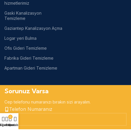
hizmetlerimiz
Gaski Kanalizasyon
Temizleme
Gaziantep Kanalizasyon Açma
Logar yeri Bulma
Ofis Gideri Temizleme
Fabrika Gideri Temizleme
Apartman Gideri Temizleme
Sorunuz Varsa
Cep telefonu numaranızı bırakın sizi arayalım.
Telefon Numaranız
0
ağaza
Favoriler
Sepet
Hesabım