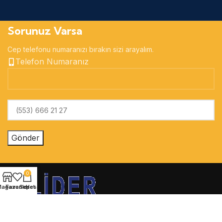
Sorunuz Varsa
Cep telefonu numaranızı bırakın sizi arayalım.
Telefon Numaranız
0
ağaza
Favoriler
Sepet
Hesabım
Tüm hakları saklıdır
By Prizma Ajans Copyright
2024